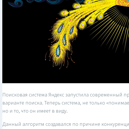
Поисковая система Яндекс запустила современный п
варианте поиска. Теперь система, не только «понима
но и то, что он имеет в виду.
Данный алгоритм создавался по причине конкуренции