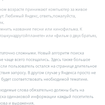
ьном возрасте принимают компьютер за живое
ут: Любимый Яндекс, ответь,пожалуйста,
к.
помнить название песни или кинофильма. К
ошкунадругойпланете» или «фильм о двух братьях,
статочно сложными. Новый алгоритм поиска
ые чаще всего посещались. Здесь также большое
сли пользователь остался на странице длительное
твия запросу. В другом случае у Яндекса просто не
 будет соответствовать необходимой тематике.
обходимые слова обязательно должны быть на
иска одинаковой информации каждый посетитель
лова и выражения.