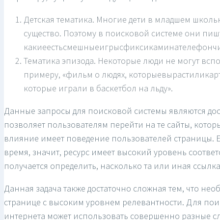
Детская тематика. Многие дети в младшем школ
существо. Поэтому в поисковой системе они пиш
какиеестьсмешныеигрысфиксикаминателефончи
Тематика эпизода. Некоторые люди не могут вс
примеру, «фильм о людях, которыевырастиликарт
которые играли в баскетбол на льду».
Данные запросы для поисковой системы являются до
позволяет пользователям перейти на те сайты, котор
влияние имеет поведение пользователей страницы. Е
время, значит, ресурс имеет высокий уровень соответс
получается определить, насколько та или иная ссылка
Данная задача также достаточно сложная тем, что не
странице с высоким уровнем релевантности. Для по
интернета может использовать совершенно разные с