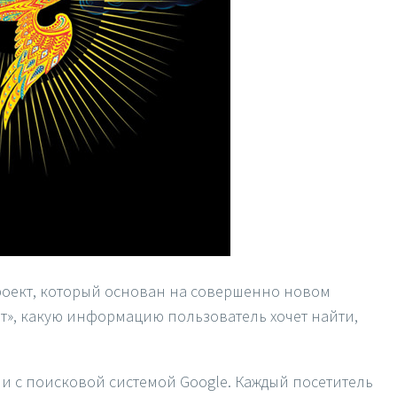
роект, который основан на совершенно новом
ет», какую информацию пользователь хочет найти,
 с поисковой системой Google. Каждый посетитель